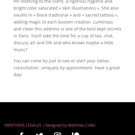
for listening to the client, a rigorous hygiene and
bright color saturated « skin illustrations ». She also
excells in « black tradtional » and « sacred tattoos »,
adding magic to each kustom creation. Luminous
and clean this address is one of the best kept secrets
in Paris. You’ll take the time for a cup of tea, chat,
discuss art and life and who knows maybe a little
music?
You can come by just to see,or start your tattoo
consultation, uniquely by appointment. Have a great
day!
MENTIONS LÉGALES
|
Designed by
Matthieu Collin