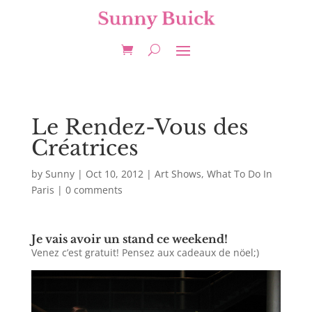
Le Rendez-Vous des
Créatrices
by
Sunny
|
Oct 10, 2012
|
Art Shows
,
What To Do In
Paris
|
0 comments
Je vais avoir un stand ce weekend!
Venez c’est gratuit! Pensez aux cadeaux de nöel;)