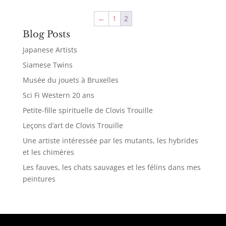
←
1
2
Blog Posts
Japanese Artists
Siamese Twins
Musée du jouets à Bruxelles
Sci Fi Western 20 ans
Petite-fille spirituelle de Clovis Trouille
Leçons d’art de Clovis Trouille
Une artiste intéressée par les mutants, les hybrides
et les chimères
Les fauves, les chats sauvages et les félins dans mes
peintures