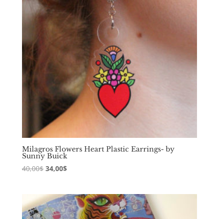
Milagros Flowers Heart Plastic Earrings- by
Sunny Buick
Original
Current
40,00
$
34,00
$
price
price
was:
is:
40,00$.
34,00$.