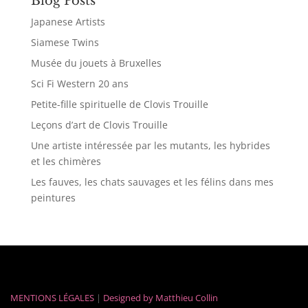
Blog Posts
Japanese Artists
Siamese Twins
Musée du jouets à Bruxelles
Sci Fi Western 20 ans
Petite-fille spirituelle de Clovis Trouille
Leçons d’art de Clovis Trouille
Une artiste intéressée par les mutants, les hybrides
et les chimères
Les fauves, les chats sauvages et les félins dans mes
peintures
MENTIONS LÉGALES
|
Designed by
Matthieu Collin