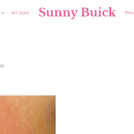
Art Store
Pres
ts