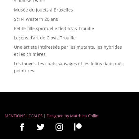
Siamese Twins
Musée du jouets à Bruxelles
Sci Fi Western 20 ans
Petite-fille spirituelle de Clovis Trouille
Leçons d’art de Clovis Trouille
Une artiste intéressée par les mutants, les hybrides
et les chimères
Les fauves, les chats sauvages et les félins dans mes
peintures
MENTIONS LÉGALES
|
Designed by
Matthieu Collin