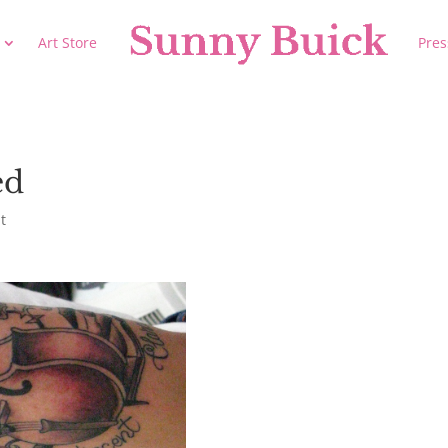
Art Store
Pres
ed
t