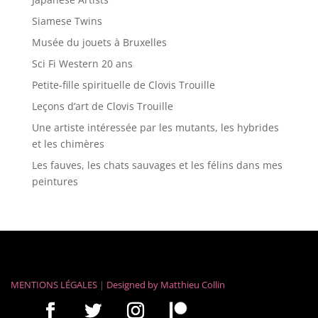
Siamese Twins
Musée du jouets à Bruxelles
Sci Fi Western 20 ans
Petite-fille spirituelle de Clovis Trouille
Leçons d’art de Clovis Trouille
Une artiste intéressée par les mutants, les hybrides
et les chimères
Les fauves, les chats sauvages et les félins dans mes
peintures
MENTIONS LÉGALES
|
Designed by
Matthieu Collin