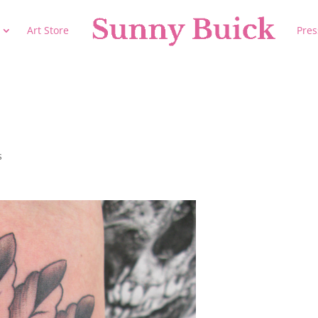
Art Store
Pres
s