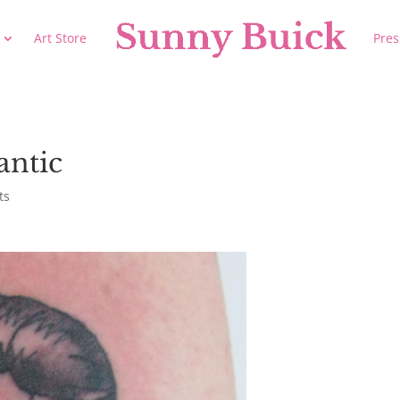
Art Store
Pres
ntic
ts