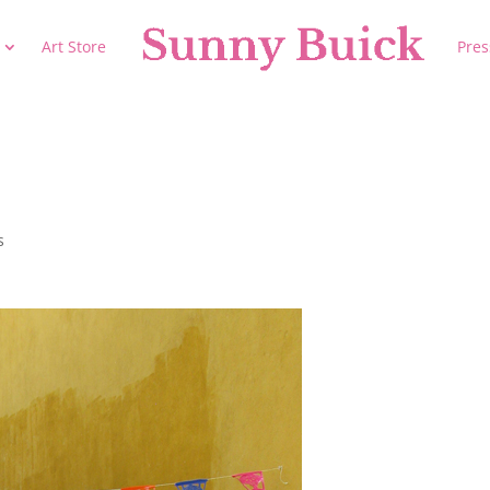
Art Store
Pres
s