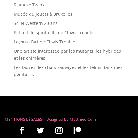
Siamese Twins
Musée du jouets à Bruxelles
Sci Fi Western 20 ans
Petite-fille spirituelle de Clovis Trouille
Leçons d’art de Clovis Trouille
Une artiste intéressée par les mutants, les hybrides
et les chimères
Les fauves, les chats sauvages et les félins dans mes
peintures
MENTIONS LÉGALES
|
Designed by
Matthieu Collin