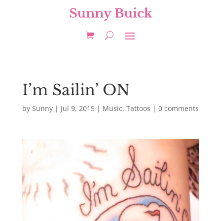
I’m Sailin’ ON
by
Sunny
|
Jul 9, 2015
|
Music
,
Tattoos
|
0 comments