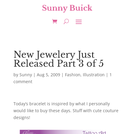
New Jewelery Just
Released Part 3 of 5
by
Sunny
|
Aug 5, 2009
|
Fashion
,
Illustration
|
1
comment
Today’s bracelet is inspired by what I personally
would like to buy these days. Stuff with cute couture
designs!