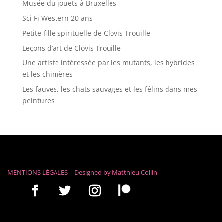
Musée du jouets à Bruxelles
Sci Fi Western 20 ans
Petite-fille spirituelle de Clovis Trouille
Leçons d’art de Clovis Trouille
Une artiste intéressée par les mutants, les hybrides
et les chimères
Les fauves, les chats sauvages et les félins dans mes
peintures
MENTIONS LÉGALES
|
Designed by
Matthieu Collin