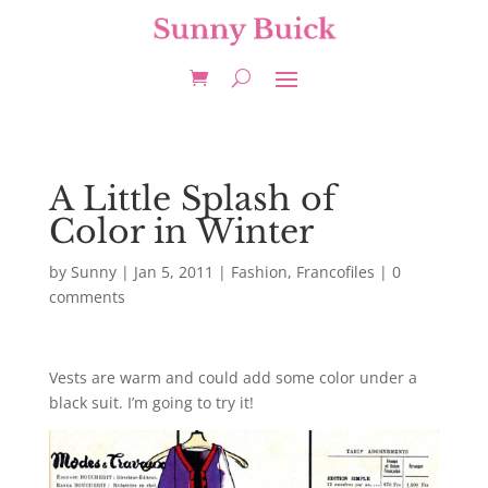
A Little Splash of
Color in Winter
by
Sunny
|
Jan 5, 2011
|
Fashion
,
Francofiles
|
0
comments
Vests are warm and could add some color under a
black suit. I’m going to try it!