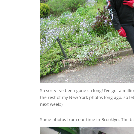
So sorry I’ve been gone so long! I’ve got a mi
the rest of my New York photos long ago, so let g
next week:)
Some photos from our time in Brooklyn. The bo