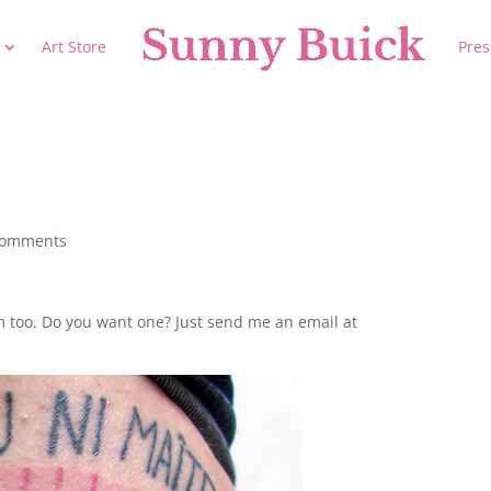
Art Store
Pres
comments
em too. Do you want one? Just send me an email at