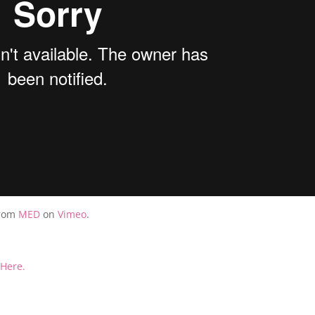
rom
MED
on
Vimeo
.
!
Here.