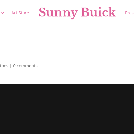
Art Store
Pres
ttoos
|
0 comments