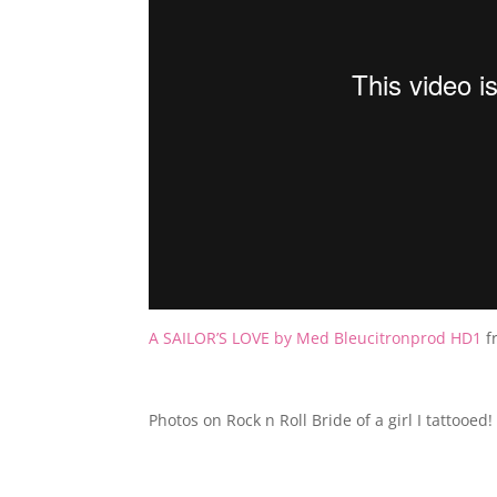
A SAILOR’S LOVE by Med Bleucitronprod HD1
f
Photos on Rock n Roll Bride of a girl I tattooed